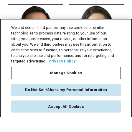
香港
香港
(852) 2105-0273
(852) 2105-0230
We and certain third parties may use cookies or similar
technologies to process data relating to your use of our
sites, your preferences, your device, or other information
full biography >
full biography >
about you. We and third parties may use this information to
enable the sites to function, to personalize your experience,
to analyze site use and performance, and for retargeting and
targeted advertising.
Privacy Policy
Manage Cookies
Simon Chan 陈文耀
Rachel Han 韩维娜
合伙人，香港公司业务负责
合伙人、亚洲资本市场联席
人
主管
Do Not Sell/Share my Personal Information
© 2026 Dorsey & Whitney LLP
Accept All Cookies
DORSEY EN
律师广告
联系我们
使用条款
数据隐私
Cookie Preferences (opt-out of ads/sharing)
Follow Us