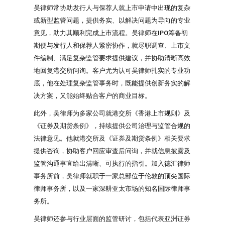
吴律师常协助发行人与保荐人就上市申请中出现的复杂
或新型监管问题，提供务实、以解决问题为导向的专业
意见，助力其顺利完成上市流程。吴律师在IPO筹备初
期便与发行人和保荐人紧密协作，就尽职调查、上市文
件编制、满足复杂监管要求提供建议，并协助清晰高效
地回复港交所问询。客户尤为认可吴律师扎实的专业功
底，他在处理复杂监管事务时，既能提供创新务实的解
决方案，又能始终贴合客户的商业目标。
此外，吴律师为多家公司就港交所《香港上市规则》及
《证券及期货条例》，持续提供公司治理与监管合规的
法律意见。他就港交所及《证券及期货条例》相关要求
提供咨询，协助客户回应审查后问询，并就信息披露及
监管沟通事宜给出清晰、可执行的指引。加入德汇律师
事务所前，吴律师就职于一家总部位于伦敦的顶尖国际
律师事务所，以及一家深耕亚太市场的知名国际律师事
务所。
吴律师还参与行业层面的监管研讨，包括代表亚洲证券