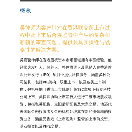
概览
概览
教育背景与法律执业资格
从业经验
吴律师为客户针对在香港联交所上市过
新闻与资源
程中及上市后合规监管中产生的复杂和
行业及业务
新颖的审查问题，提供兼具实操性与战
略性的解决方案。
吴嘉骏律师在香港股权资本市场领域拥有丰富经验。他
经常为发行人、保荐人、整体协调人及承销人在香港首
次公开发行（IPO）项目中提供法律服务，涵盖多种公
司架构，包括VIE架构、双重上市、以及各类上市制
度，包括根据《香港上市规则》第18C章项下特专科技
公司上市。吴律师协助上市发行人进行二级市场股权融
资，包括私募配售、先旧后新配售及大宗交易。他还代
表国际金融投资者及金融机构处理其在新经济领域的投
资业务，涵盖受香港《上市规则》监管的上市前投资、
基石投资以及PIPE交易。