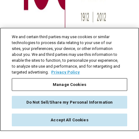
We and certain third parties may use cookies or similar
technologies to process data relating to your use of our
sites, your preferences, your device, or other information
about you. We and third parties may use this information to
enable the sites to function, to personalize your experience,
to analyze site use and performance, and for retargeting and
targeted advertising.
Privacy Policy
Manage Cookies
© 2026 Dorsey & Whitney LLP
Do Not Sell/Share my Personal Information
DORSEY EN
律师广告
联系我们
使用条款
数据隐私
Cookie Preferences (opt-out of ads/sharing)
Accept All Cookies
Follow Us
芝加哥 | 博伊西 | 安克雷奇 | 北京 | 达拉斯 | 丹佛 | 得梅因 | 香港 | 伦敦 | 明尼
阿波利斯 | 米苏拉 | 纽约 | 帕洛阿尔托 | 凤凰城 | 盐湖城 | 西雅图 | 上海 | 南加