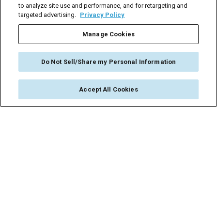
to analyze site use and performance, and for retargeting and
targeted advertising.
Privacy Policy
Manage Cookies
香港
(852) 2105-0266
Do Not Sell/Share my Personal Information
full biography >
Accept All Cookies
Janet Wong 黄丽祯
香港办公室管理合伙人
© 2026 Dorsey & Whitney LLP
DORSEY EN
律师广告
联系我们
使用条款
数据隐私
Cookie Preferences (opt-out of ads/sharing)