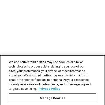
We and certain third parties may use cookies or similar
technologies to process data relating to your use of our
sites, your preferences, your device, or other information
about you. We and third parties may use this information to
enable the sites to function, to personalize your experience,
to analyze site use and performance, and for retargeting and
targeted advertising.
Privacy Policy
© 2026 Dorsey & Whitney LLP
Manage Cookies
DORSEY EN
律师广告
联系我们
使用条款
数据隐私