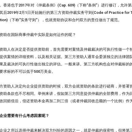
。香港也于2017年对《仲裁条例》(Cap. 609)（下称“条例”）进行修订，
后2019年2月1日开始施行的第三方资助仲裁实务守则(Code of Practice for Third P
itration)（下称“实务守则”），也就资助协议和合约双方的责任做出了规范。
资助在国际商事仲裁中实际是如何运作的呢？
资助人在决定是否提供资助前，首先需要对案情及仲裁裁决的可执行性做一个
提供案情的详细资料，以及相关证据。第三方资助人通常会委派独立的法律团
果及裁决的可执行性做出独立的评估。一般来讲。第三方机构也会对仲裁标的
要求标的不可以低于500万美金。
方资助人决定向企业提供资助的时候，双方会就资助的条款进行磋商，并签署
资助条款也不尽相同。举例来讲，假如第三方同意提供仲裁的全部费用，作为
收回赔偿后，偿还资助本金再加二到三倍（或者仲裁回收总额的一个比例）作
企业需要有什么考虑因素呢？
企业之所以选择仲裁来解决双方纠纷的原因之一，就是仲裁的保密性，但将第