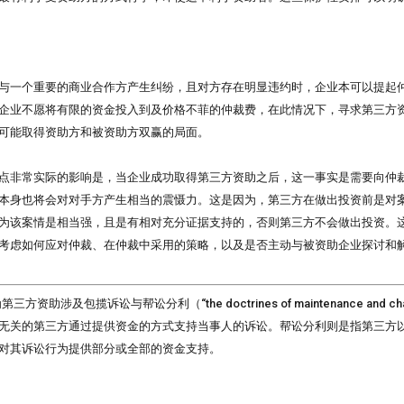
与一个重要的商业合作方产生纠纷，且对方存在明显违约时，企业本可以提起
企业不愿将有限的资金投入到及价格不菲的仲裁费，在此情况下，寻求第三方
可能取得资助方和被资助方双赢的局面。
点非常实际的影响是，当企业成功取得第三方资助之后，这一事实是需要向仲
本身也将会对对手方产生相当的震慑力。这是因为，第三方在做出投资前是对
为该案情是相当强，且是有相对充分证据支持的，否则第三方不会做出投资。
考虑如何应对仲裁、在仲裁中采用的策略，以及是否主动与被资助企业探讨和
因为第三方资助涉及包揽诉讼与帮讼分利（“the doctrines of maintenance and
无关的第三方通过提供资金的方式支持当事人的诉讼。帮讼分利则是指第三方
对其诉讼行为提供部分或全部的资金支持。