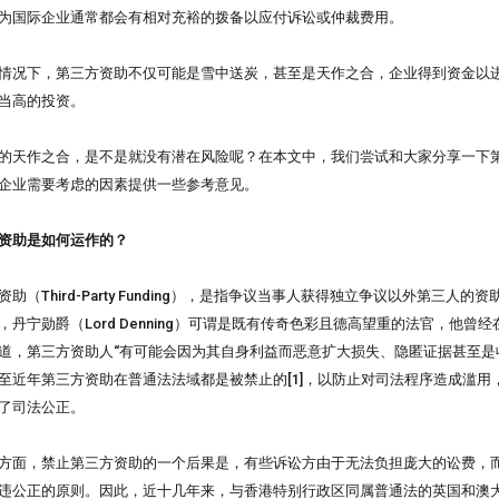
为国际企业通常都会有相对充裕的拨备以应付诉讼或仲裁费用。
情况下，第三方资助不仅可能是雪中送炭，甚至是天作之合，企业得到资金以
当高的投资。
的天作之合，是不是就没有潜在风险呢？在本文中，我们尝试和大家分享一下
企业需要考虑的因素提供一些参考意见。
资助是如何运作的？
资助（Third-Party Funding），是指争议当事人获得独立争议以外第三
丹宁勋爵（Lord Denning）可谓是既有传奇色彩且德高望重的法官，他曾经在Re T
道，第三方资助人“有可能会因为其自身利益而恶意扩大损失、隐匿证据甚至是
至近年第三方资助在普通法法域都是被禁止的[1]，以防止对司法程序造成滥用
了司法公正。
方面，禁止第三方资助的一个后果是，有些诉讼方由于无法负担庞大的讼费，
违公正的原则。因此，近十几年来，与香港特别行政区同属普通法的英国和澳