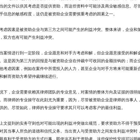
当的文件以供其考虑是否提供资助，而这些资料中可能涉及商业敏感信息。尽
乎信息的敏感程度，这仍是被资助企业需要慎重考虑的因素之一。
考虑因素是被资助企业与第三方之间可能产生的利益冲突。整体来讲，企业和
，双方也有可能产生利益冲突。
当案情进行到一定阶段，企业愿意和对手方考虑和解，但企业愿意接受的和解
。这是因为第三方的回报是与被资助企业在仲裁中可收回的金额挂钩的；而企
他考虑因素，例如在案件中所需投入的人力，甚至企业与对手方将来可能重新
和解而资助方希望仲裁继续进行。
况下，企业需要依赖其律师团队的专业意见，对案情的整体方向及证据的强弱
。而律师的专业操守在此刻尤为重要，因为，尽管被资助企业是律师的当事人
供的。尽管如此，律师的专业操守要求其只可以考虑客户的最佳利益。
上文提到的实务守则也对可能出现的利益冲突做出规范，要求资助方不得干预
对其当事人所负的道德和信托义务。当出资人与受资助方之间发生利益冲突时
最有利于受资助方的方式行事，即使这不利于资助者。这些保护性安排可以明