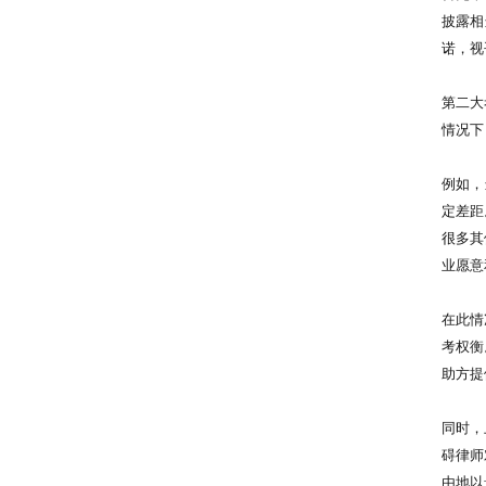
披露相
诺，视
第二大
情况下
例如，
定差距
很多其
业愿意
在此情
考权衡
助方提
同时，
碍律师
由地以