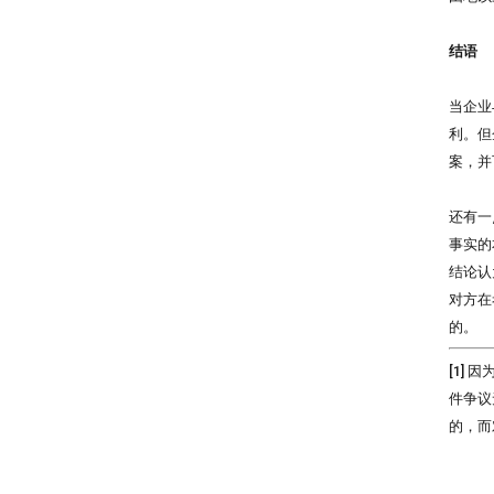
结语
当企业
利。但
案，并
还有一
事实的
结论认
对方在
的。
[1] 
件争议
的，而