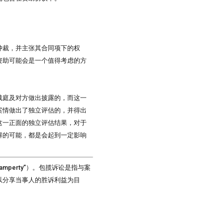
仲裁，并主张其合同项下的权
资助可能会是一个值得考虑的方
裁庭及对方做出披露的，而这一
案情做出了独立评估的，并得出
这一正面的独立评估结果，对于
解的可能，都是会起到一定影响
 champerty”）。包揽诉讼是指与案
以分享当事人的胜诉利益为目